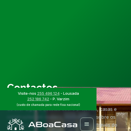
Contactos
Visite-nos
255 496 124
- Lousada
252 186 742
- P. Varzim
(custo de chamada para rede fixa nacional)
Se tiver alguma questão sobre projectos, casas e
construções em madeira, imobiliário ou sobre os
serviços que prestamos, contacte-nos através do