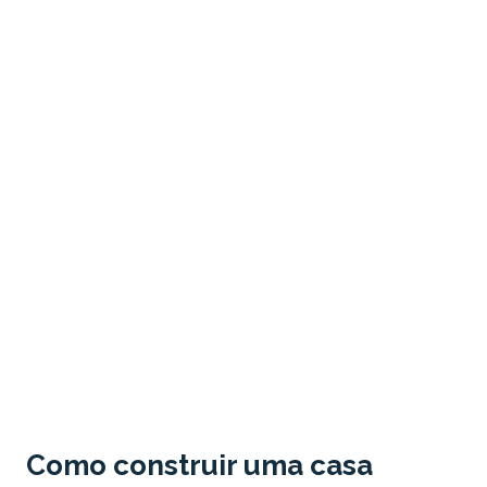
3. Montagem
As nossas construções saem de fabrica
100% produzidas tornando o tempo de
montagem muito reduzido. Cerca de 6 a
8 semana de montagem. Com eficiência
e qualidade poderá desfrutar
rapidamente do seu produto.
Como construir uma casa