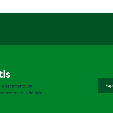
is
Exp
 um orçamento de
compromisso. Não adie