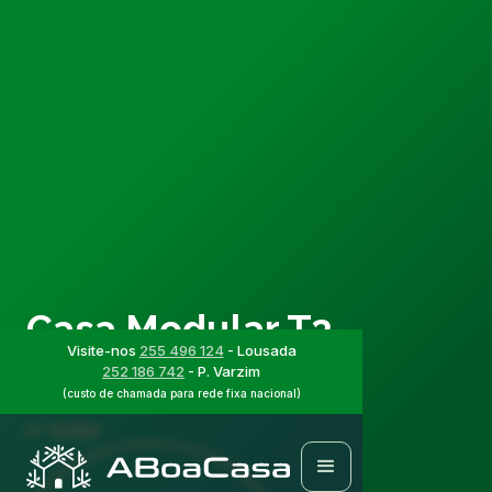
Casa Modular T3
Visite-nos
255 496 124
- Lousada
ABC1422
252 186 742
- P. Varzim
(custo de chamada para rede fixa nacional)
Voltar