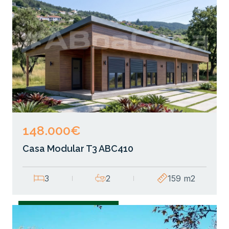
148.000€
Casa Modular T3 ABC410
3
2
159 m2
Casas Modulares T3