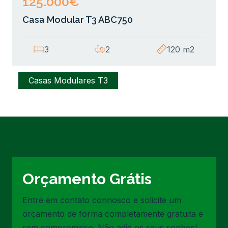
125.000€
Casa Modular T3 ABC750
3
2
120 m2
Casas Modulares T3
Orçamento Grátis
Entre em contato connosco e solicite um
orçamento de forma completamente gratuita e
sem compromisso. Não adie os seus sonhos!