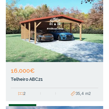
16.000€
Telheiro ABC21
2
35,4 m2
Garagens