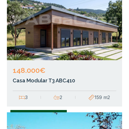
148.000€
Casa Modular T3 ABC410
3
2
159 m2
Casas Modulares T3