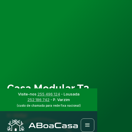
Casa Modular T3
Visite-nos
255 496 124
- Lousada
ABC850
252 186 742
- P. Varzim
(custo de chamada para rede fixa nacional)
Voltar