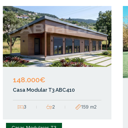
148.000€
Casa Modular T3 ABC410
3
2
159 m2
Casas Modulares T3