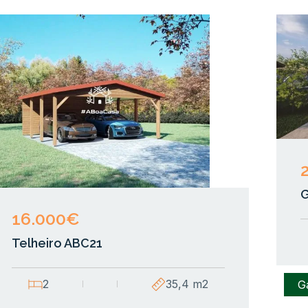
16.000€
Telheiro ABC21
2
35,4 m2
G