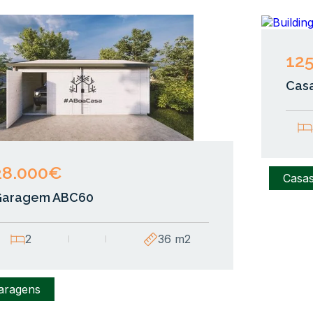
12
Cas
28.000€
Casa
Garagem ABC60
2
36 m2
aragens