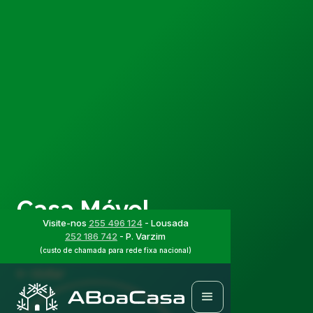
Casa Móvel
Visite-nos
255 496 124
- Lousada
ABCMÓVEL40
252 186 742
- P. Varzim
(custo de chamada para rede fixa nacional)
Voltar