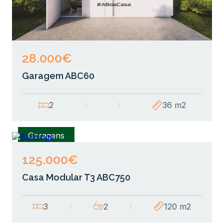
28.000€
Garagem ABC60
2
36 m2
Garagens
125.000€
Casa Modular T3 ABC750
3
2
120 m2