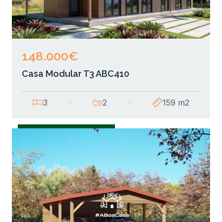
148.000€
Casa Modular T3 ABC410
3
2
159 m2
Casas Modulares T3