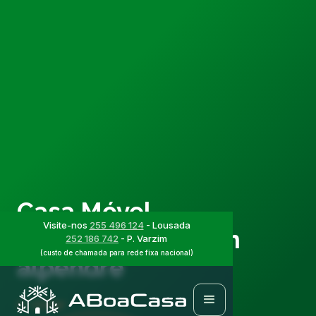
Casa Móvel
Visite-nos
255 496 124
- Lousada
ABCMÓVEL45 com
252 186 742
- P. Varzim
(custo de chamada para rede fixa nacional)
alpendre
Voltar