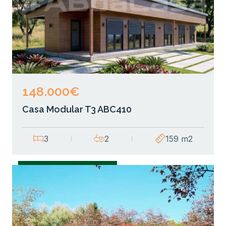
148.000€
Casa Modular T3 ABC410
3
2
159 m2
Casas Modulares T3