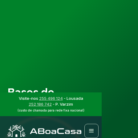
Bases de
Visite-nos
255 496 124
- Lousada
Assentamento
252 186 742
- P. Varzim
(custo de chamada para rede fixa nacional)