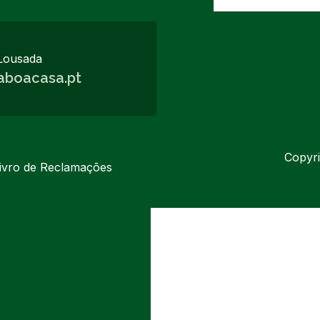
Lousada
aboacasa.pt
Copyri
ivro de Reclamações