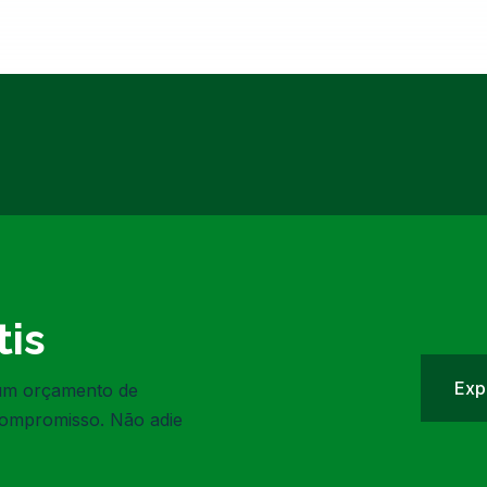
is
Exp
 um orçamento de
compromisso. Não adie