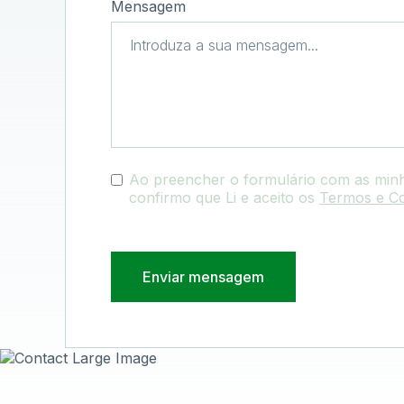
Mensagem
Ao preencher o formulário com as min
confirmo que Li e aceito os
Termos e C