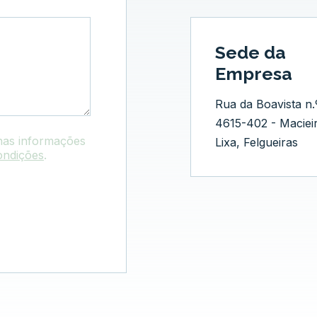
Sede da
Empresa
Rua da Boavista n.
4615-402 - Maciei
has informações
Lixa, Felgueiras
ondições
.