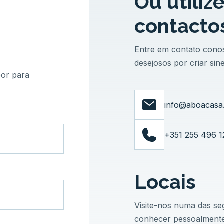
Ou utiliz
contactos
Entre em contato cono
desejosos por criar sin
por para
info@aboacasa.
+351 255 496 1
Locais
Visite-nos numa das se
conhecer pessoalmente