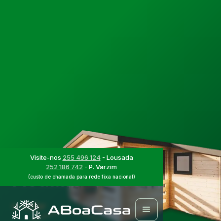
Casas Modulares
Projecto de Casa
Visite-nos
255 496 124
- Lousada
252 186 742
- P. Varzim
Modular - ABC064
(custo de chamada para rede fixa nacional)
Voltar