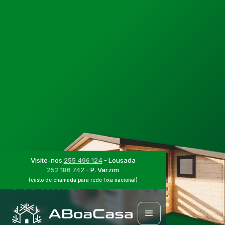
Casas Modulares
Projecto de Casa
Visite-nos
255 496 124
- Lousada
252 186 742
- P. Varzim
Modular - ABC064
(custo de chamada para rede fixa nacional)
Voltar