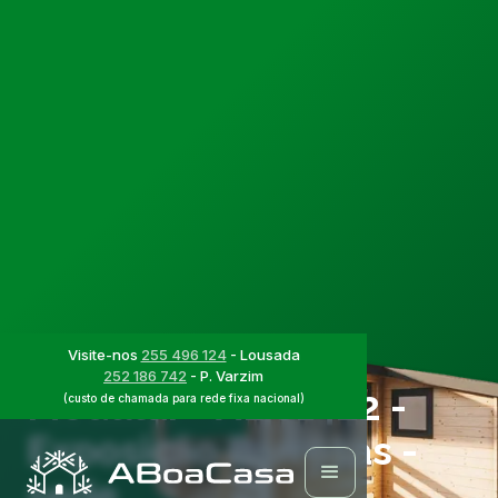
Casas Modulares
Projecto de Casa
Visite-nos
255 496 124
- Lousada
252 186 742
- P. Varzim
Modular - ABC1422 -
(custo de chamada para rede fixa nacional)
Exposição Barrosas -
sede