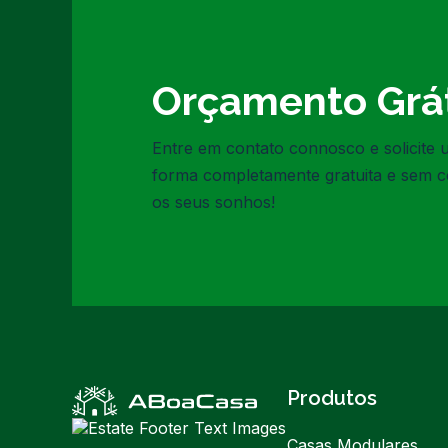
Orçamento Grát
Entre em contato connosco e solicite
forma completamente gratuita e sem 
os seus sonhos!
Produtos
Casas Modulares