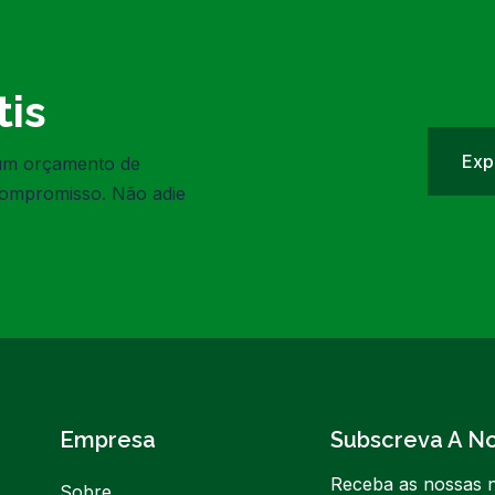
is
Exp
 um orçamento de
compromisso. Não adie
Empresa
Subscreva A N
Receba as nossas n
Sobre