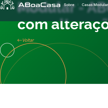
Modular - A
Sobre
Casas Modula
com alteraç
Voltar