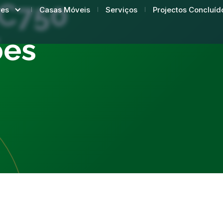
BC750
Casas Móveis
Serviços
Projectos Concluíd
res
ões