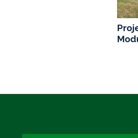
Proj
Modu