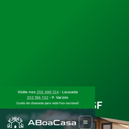
Casas Modulares
Projeto de Casa
Visite-nos
255 496 124
- Lousada
252 186 742
- P. Varzim
Modular - ABCSDSF
(custo de chamada para rede fixa nacional)
com Alterações